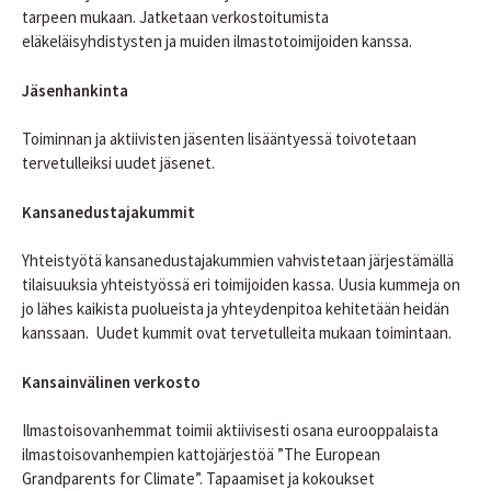
tarpeen mukaan. Jatketaan verkostoitumista
eläkeläisyhdistysten ja muiden ilmastotoimijoiden kanssa.
Jäsenhankinta
Toiminnan ja aktiivisten jäsenten lisääntyessä toivotetaan
tervetulleiksi uudet jäsenet.
Kansanedustajakummit
Yhteistyötä kansanedustajakummien vahvistetaan järjestämällä
tilaisuuksia yhteistyössä eri toimijoiden kassa. Uusia kummeja on
jo lähes kaikista puolueista ja yhteydenpitoa kehitetään heidän
kanssaan. Uudet kummit ovat tervetulleita mukaan toimintaan.
Kansainvälinen verkosto
Ilmastoisovanhemmat toimii aktiivisesti osana eurooppalaista
ilmastoisovanhempien kattojärjestöä ”The European
Grandparents for Climate”. Tapaamiset ja kokoukset