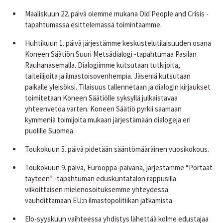
Maaliskuun 22. päivä olemme mukana Old People and Crisis -
tapahtumassa esittelemässä toimintaamme.
Huhtikuun 1. päivä järjestämme keskustelutilaisuuden osana
Koneen Säätiön Suuri Metsädialogi -tapahtumaa Pasilan
Rauhanasemalla. Dialogiimme kutsutaan tutkijoita,
taiteilijoita ja ilmastoisovenhempia. Jäseniä kutsutaan
paikalle yleisöksi. Tilaisuus tallennetaan ja dialogin kirjaukset
toimitetaan Koneen Säätiölle syksyllä julkaistavaa
yhteenvetoa varten. Koneen Säätiö pyrkii saamaan
kymmeniä toimijoita mukaan järjestämään dialogeja eri
puolille Suomea.
Toukokuun 5. päivä pidetään sääntömääräinen vuosikokous.
Toukokuun 9. päivä, Eurooppa-päivänä, järjestämme “Portaat
täyteen” -tapahtuman eduskuntatalon rappusilla
viikoittaisen mielenosoituksemme yhteydessä
vauhdittamaan EU:n ilmastopolitiikan jatkamista.
Elo-syyskuun vaihteessa yhdistys lähettää kolme edustajaa