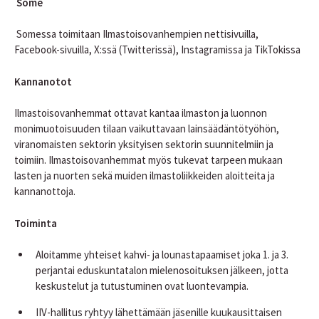
Some
Somessa toimitaan Ilmastoisovanhempien nettisivuilla,
Facebook-sivuilla, X:ssä (Twitterissä), Instagramissa ja TikTokissa
Kannanotot
Ilmastoisovanhemmat ottavat kantaa ilmaston ja luonnon
monimuotoisuuden tilaan vaikuttavaan lainsäädäntötyöhön,
viranomaisten sektorin yksityisen sektorin suunnitelmiin ja
toimiin. Ilmastoisovanhemmat myös tukevat tarpeen mukaan
lasten ja nuorten sekä muiden ilmastoliikkeiden aloitteita ja
kannanottoja.
Toiminta
Aloitamme yhteiset kahvi- ja lounastapaamiset joka 1. ja 3.
perjantai eduskuntatalon mielenosoituksen jälkeen, jotta
keskustelut ja tutustuminen ovat luontevampia.
IIV-hallitus ryhtyy lähettämään jäsenille kuukausittaisen