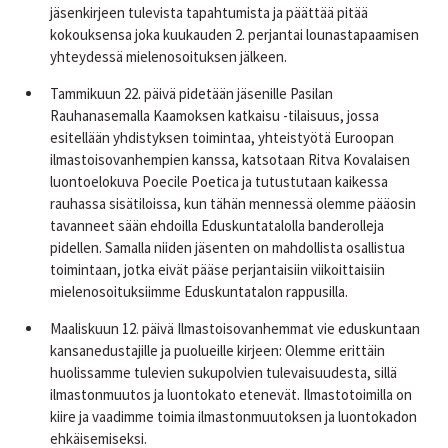
jäsenkirjeen tulevista tapahtumista ja päättää pitää
kokouksensa joka kuukauden 2. perjantai lounastapaamisen
yhteydessä mielenosoituksen jälkeen.
Tammikuun 22. päivä pidetään jäsenille Pasilan
Rauhanasemalla Kaamoksen katkaisu -tilaisuus, jossa
esitellään yhdistyksen toimintaa, yhteistyötä Euroopan
ilmastoisovanhempien kanssa, katsotaan
Ritva Kovalaisen
luontoelokuva Poecile Poetica
ja tutustutaan kaikessa
rauhassa sisätiloissa, kun tähän mennessä olemme pääosin
tavanneet sään ehdoilla Eduskuntatalolla banderolleja
pidellen. Samalla niiden jäsenten on mahdollista osallistua
toimintaan, jotka eivät pääse perjantaisiin viikoittaisiin
mielenosoituksiimme Eduskuntatalon rappusilla.
Maaliskuun 12. päivä Ilmastoisovanhemmat vie eduskuntaan
kansanedustajille ja puolueille kirjeen: Olemme erittäin
huolissamme tulevien sukupolvien tulevaisuudesta, sillä
ilmastonmuutos ja luontokato etenevät. Ilmastotoimilla on
kiire ja vaadimme toimia ilmastonmuutoksen ja luontokadon
ehkäisemiseksi.