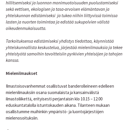
hillitsemiseksi ja luonnon monimuotoisuuden puolustamiseksi
sekä eettisen, ekologisen ja tasa-arvoisen elämäntavan ja
yhteiskunnan edistämiseksi ja tukea niihin liittyvissä toimissa
lasten ja nuorten toimintaa ja edistää sukupolvien välistä
oikeudenmukaisuutta.
Tarkoituksensa edistämiseksi yhdistys tiedottaa, käynnistää
yhteiskunnallista keskustelua, järjestää mielenilmauksia ja tekee
yhteistyötä samoihin tavoitteisiin pyrkivien yhteisöjen ja tahojen
kanssa.
Mielenilmaukset
Ilmastoisovanhemmat osallistuvat banderolleineen edelleen
mielenilmauksiin osana suomalaista ja kansainvälistä
ilmastoliikettä, erityisesti perjantaisin klo 10.15 – 12.00
eduskuntatalolla istuntokauden aikana. Tilanteen mukaan
osallistumme muihinkin ympäristö- ja luontojärjestöjen
mielenosoituksiin.