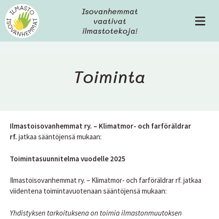
H
Isovanhemmat
y
vaativat
V
p
ilmastotekoja!
a
p
l
ä
i
ä
k
s
Toiminta
k
i
o
s
ä
l
t
Ilmastoisovanhemmat ry. – Klimatmor- och farföräldrar
ö
rf.
jatkaa sääntöjensä mukaan:
ö
n
Toimintasuunnitelma vuodelle 2025
Ilmastoisovanhemmat ry. – Klimatmor- och farföräldrar rf. jatkaa
viidentena toimintavuotenaan sääntöjensä mukaan:
Yhdistyksen tarkoituksena on toimia ilmastonmuutoksen