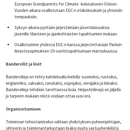
European Grandparents for Climate -kokoukseen Osloon.
Vuoden aikana osallistutaan EGC:n etäkokouksiin ja yhteisiin
tempauksiin.
Syksyn aikana pyritään järjestämään jäsentilaisuuksia
jäsenille tilanteen ja ajankohtaisten tapahtumien mukaan.
Osallistumme yhdessä EGC:n kanssa järjestettävään Pariisin
ilmastosopimuksen 10-vuotistapahtumaan marraskuussa.
Banderollit ja liivit
Banderolleja on tehty kahdeksalla kielellä: suomeksi, ruotsiksi,
englanniksi, saksaksi, ranskaksi, espnjaksi, venäjäksi ja kiinaksi.
Banderolleja tehdään tarvittaessa lisää. Heijastinliivejä on jäljellä
ja tarpeen mukaan niistä voidaan ottaa uusi erä.
Organisoituminen
Toiminnan tehostamiseksi valitaan yhdistyksen puheenjohtajan,
sihteerin ja toiminnantarkastajan lisäksi muita vastuuhenkilöitä