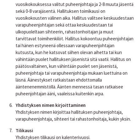
vuosikokouksessa valitut puheenjohtaja ja 2-8 muuta jäsentä
sekä 0-8 varajäsentä. Hallituksen toimikausi on
vuosikokousten välinen aika. Hallitus valitsee keskuudestaan
varapuheenjohtajan sekä ottaa keskuudestaan tai
ulkopuoleltaan sihteerin, rahastonhoitajan ja muut
tarvittavat toimihenkilöt. Hallitus kokoontuu puheenjohtajan
tai hänen estyneenä ollessaan varapuheenjohtajan
kutsusta, kun he katsovat siihen olevan aihetta tai kun
vähintään puolet hallituksen jäsenistä sitä vaatii. Hallitus on
päätösvaltainen, kun vähintään puolet sen jäsenistä,
puheenjohtaja tai varapuheenjohtaja mukaan luettuina on
läsnä. Äänestykset ratkaistaan ehdottomalla
ääntenenemmistöllä. Äänten mennessä tasan ratkaisee
puheenjohtajan ääni, vaaleissa kuitenkin arpa.
Yhdistyksen nimen kirjoittaminen
Yhdistyksen nimen kirjoittaa hallituksen puheenjohtaja,
varapuheenjohtaja, sihteeri tai rahastonhoitaja, kukin yksin.
Tilikausi
Yhdistyksen tilikausi on kalenterivuosi.