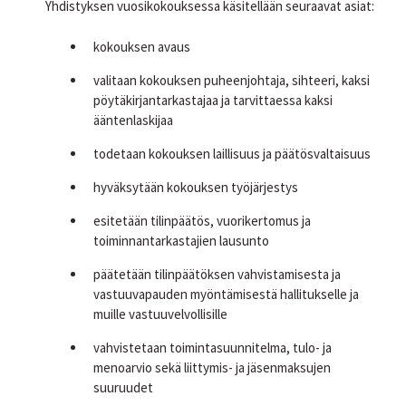
Yhdistyksen vuosikokouksessa käsitellään seuraavat asiat:
kokouksen avaus
valitaan kokouksen puheenjohtaja, sihteeri, kaksi
pöytäkirjantarkastajaa ja tarvittaessa kaksi
ääntenlaskijaa
todetaan kokouksen laillisuus ja päätösvaltaisuus
hyväksytään kokouksen työjärjestys
esitetään tilinpäätös, vuorikertomus ja
toiminnantarkastajien lausunto
päätetään tilinpäätöksen vahvistamisesta ja
vastuuvapauden myöntämisestä hallitukselle ja
muille vastuuvelvollisille
vahvistetaan toimintasuunnitelma, tulo- ja
menoarvio sekä liittymis- ja jäsenmaksujen
suuruudet