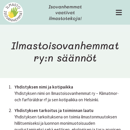
H
Isovanhemmat
y
vaativat
V
p
ilmastotekoja!
a
p
l
ä
i
ä
k
s
Ilmastoisovanhemmat
k
i
o
ry:n säännöt
s
ä
l
t
ö
ö
Yhdistyksen nimi ja kotipaikka
n
Yhdistyksen nimi on Ilmastoisovanhemmat ry – Klimatmor-
och farföräldrar rf ja sen kotipaikka on Helsinki.
Yhdistyksen tarkoitus ja toiminnan laatu
Yhdistyksen tarkoituksena on toimia ilmastonmuutoksen
hillitsemiseksi ja luonnon monimuotoisuuden
puolustamiseksi sekä eettisen, ekologisen ja tasa-arvoisen