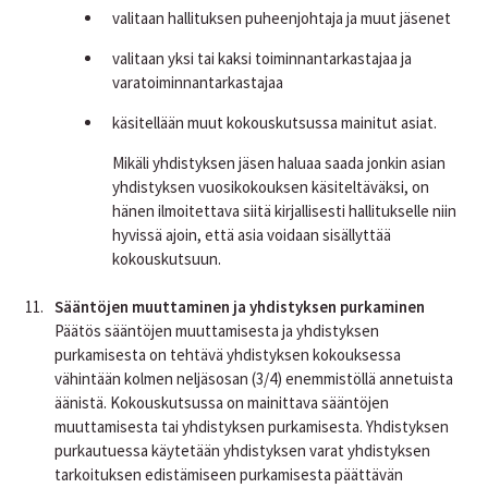
valitaan hallituksen puheenjohtaja ja muut jäsenet
valitaan yksi tai kaksi toiminnantarkastajaa ja
varatoiminnantarkastajaa
käsitellään muut kokouskutsussa mainitut asiat.
Mikäli yhdistyksen jäsen haluaa saada jonkin asian
yhdistyksen vuosikokouksen käsiteltäväksi, on
hänen ilmoitettava siitä kirjallisesti hallitukselle niin
hyvissä ajoin, että asia voidaan sisällyttää
kokouskutsuun.
Sääntöjen muuttaminen ja yhdistyksen purkaminen
Päätös sääntöjen muuttamisesta ja yhdistyksen
purkamisesta on tehtävä yhdistyksen kokouksessa
vähintään kolmen neljäsosan (3/4) enemmistöllä annetuista
äänistä. Kokouskutsussa on mainittava sääntöjen
muuttamisesta tai yhdistyksen purkamisesta. Yhdistyksen
purkautuessa käytetään yhdistyksen varat yhdistyksen
tarkoituksen edistämiseen purkamisesta päättävän