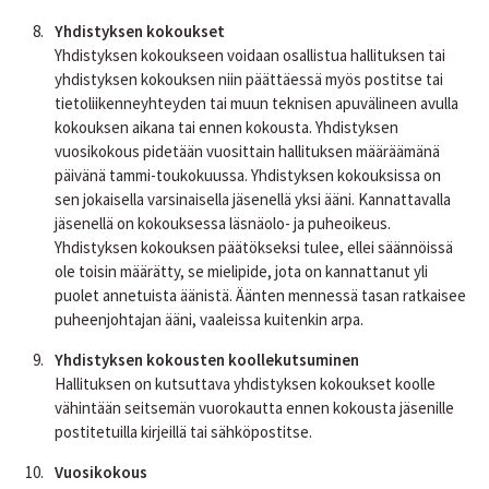
Yhdistyksen kokoukset
Yhdistyksen kokoukseen voidaan osallistua hallituksen tai
yhdistyksen kokouksen niin päättäessä myös postitse tai
tietoliikenneyhteyden tai muun teknisen apuvälineen avulla
kokouksen aikana tai ennen kokousta. Yhdistyksen
vuosikokous pidetään vuosittain hallituksen määräämänä
päivänä tammi-toukokuussa. Yhdistyksen kokouksissa on
sen jokaisella varsinaisella jäsenellä yksi ääni. Kannattavalla
jäsenellä on kokouksessa läsnäolo- ja puheoikeus.
Yhdistyksen kokouksen päätökseksi tulee, ellei säännöissä
ole toisin määrätty, se mielipide, jota on kannattanut yli
puolet annetuista äänistä. Äänten mennessä tasan ratkaisee
puheenjohtajan ääni, vaaleissa kuitenkin arpa.
Yhdistyksen kokousten koollekutsuminen
Hallituksen on kutsuttava yhdistyksen kokoukset koolle
vähintään seitsemän vuorokautta ennen kokousta jäsenille
postitetuilla kirjeillä tai sähköpostitse.
Vuosikokous