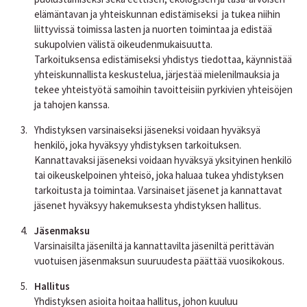
elämäntavan ja yhteiskunnan edistämiseksi
ja tukea niihin
liittyvissä toimissa lasten ja nuorten toimintaa ja edistää
sukupolvien välistä oikeudenmukaisuutta.
Tarkoituksensa edistämiseksi yhdistys tiedottaa, käynnistää
yhteiskunnallista keskustelua, järjestää mielenilmauksia ja
tekee yhteistyötä samoihin tavoitteisiin pyrkivien yhteisöjen
ja tahojen kanssa.
Yhdistyksen varsinaiseksi jäseneksi voidaan hyväksyä
henkilö, joka hyväksyy yhdistyksen tarkoituksen.
Kannattavaksi jäseneksi voidaan hyväksyä yksityinen henkilö
tai oikeuskelpoinen yhteisö, joka haluaa tukea yhdistyksen
tarkoitusta ja toimintaa. Varsinaiset jäsenet ja kannattavat
jäsenet hyväksyy hakemuksesta yhdistyksen hallitus.
Jäsenmaksu
Varsinaisilta jäseniltä ja kannattavilta jäseniltä perittävän
vuotuisen jäsenmaksun suuruudesta päättää vuosikokous.
Hallitus
Yhdistyksen asioita hoitaa hallitus, johon kuuluu