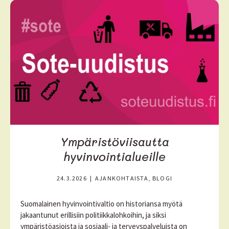
e
l
i
s
ä
ä
Ympäristöviisautta
hyvinvointialueille
24.3.2026
|
AJANKOHTAISTA, BLOGI
Suomalainen hyvinvointivaltio on historiansa myötä
jakaantunut erillisiin politiikkalohkoihin, ja siksi
ympäristöasioista ja sosiaali- ja terveyspalveluista on