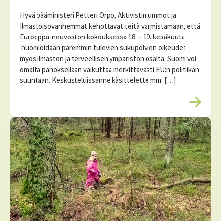
Hyvä pääministeri Petteri Orpo, Aktivistimummot ja
Ilmastoisovanhemmat kehottavat teitä varmistamaan, että
Eurooppa-neuvoston kokouksessa 18. – 19. kesäkuuta
huomioidaan paremmin tulevien sukupolvien oikeudet
myös ilmaston ja terveellisen ympäristön osalta. Suomi voi
omalta panoksellaan vaikuttaa merkittävästi EU:n politiikan
suuntaan. Keskusteluissanne käsittelette mm. […]
L
u
e
l
i
s
ä
ä