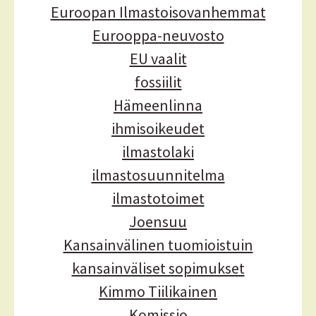
s
Euroopan Ilmastoisovanhemmat
Eurooppa-neuvosto
EU vaalit
fossiilit
Hämeenlinna
ihmisoikeudet
ilmastolaki
ilmastosuunnitelma
ilmastotoimet
Joensuu
Kansainvälinen tuomioistuin
kansainväliset sopimukset
Kimmo Tiilikainen
Komissio