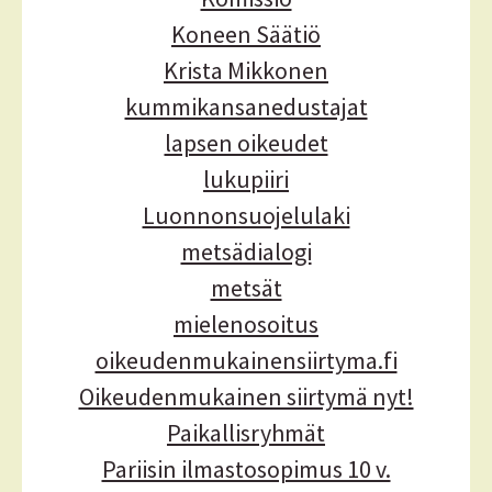
Koneen Säätiö
Krista Mikkonen
kummikansanedustajat
lapsen oikeudet
lukupiiri
Luonnonsuojelulaki
metsädialogi
metsät
mielenosoitus
oikeudenmukainensiirtyma.fi
Oikeudenmukainen siirtymä nyt!
Paikallisryhmät
Pariisin ilmastosopimus 10 v.