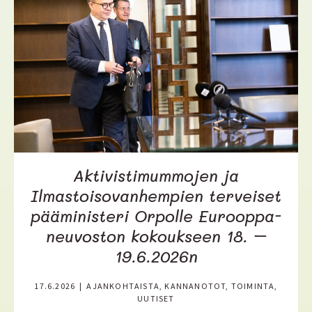
l
i
s
ä
ä
Aktivistimummojen ja
Ilmastoisovanhempien terveiset
pääministeri Orpolle Eurooppa-
neuvoston kokoukseen 18. –
19.6.2026n
17.6.2026
|
AJANKOHTAISTA, KANNANOTOT, TOIMINTA,
UUTISET