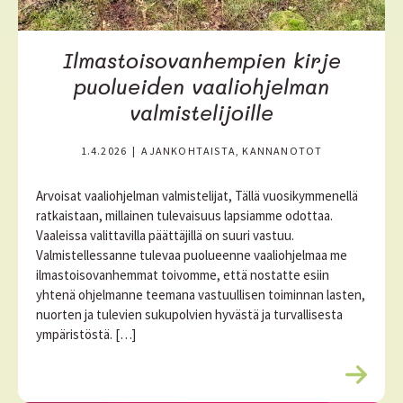
Ilmastoisovanhempien kirje
puolueiden vaaliohjelman
valmistelijoille
1.4.2026
|
AJANKOHTAISTA, KANNANOTOT
Arvoisat vaaliohjelman valmistelijat, Tällä vuosikymmenellä
ratkaistaan, millainen tulevaisuus lapsiamme odottaa.
Vaaleissa valittavilla päättäjillä on suuri vastuu.
Valmistellessanne tulevaa puolueenne vaaliohjelmaa me
ilmastoisovanhemmat toivomme, että nostatte esiin
yhtenä ohjelmanne teemana vastuullisen toiminnan lasten,
nuorten ja tulevien sukupolvien hyvästä ja turvallisesta
ympäristöstä. […]
L
u