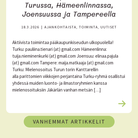
Turussa, Hämeenlinnassa,
Joensuussa ja Tampereella
18.3.2026
|
AJANKOHTAISTA, TOIMINTA, UUTISET
Aktiivista toimintaa pääkaupunkiseudun ulkopuolella!
Turku: pauliina.tienari (at) gmail.com Hämeenlinna:
tuija.nieminenkurki (at) gmail.com Joensuu: elinaa.pajula
(at) gmail.com Tampere: maija.matkaaja (at) gmail.com
Turku: Mielenosoitus Turun torin Kanttarellin
alla parittomien viikkojen perjantaina Turku-ryhmä osallistui
yhdessä muiden luonto- ja ilmastoryhmien kanssa
mielenosoituksiin Jäkärlän vanhan metsän […]
L
u
A
e
VANHEMMAT ARTIKKELIT
l
r
i
s