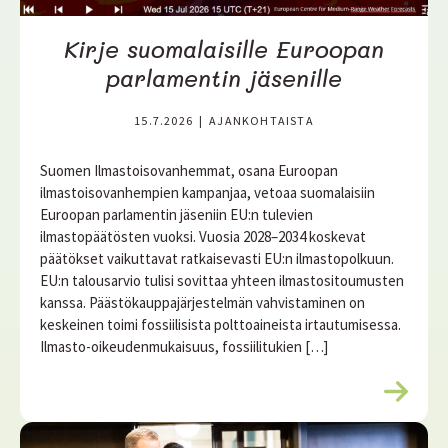
Kirje suomalaisille Euroopan
parlamentin jäsenille
15.7.2026
|
AJANKOHTAISTA
Suomen Ilmastoisovanhemmat, osana Euroopan
ilmastoisovanhempien kampanjaa, vetoaa suomalaisiin
Euroopan parlamentin jäseniin EU:n tulevien
ilmastopäätösten vuoksi. Vuosia 2028–2034 koskevat
päätökset vaikuttavat ratkaisevasti EU:n ilmastopolkuun.
EU:n talousarvio tulisi sovittaa yhteen ilmastositoumusten
kanssa. Päästökauppajärjestelmän vahvistaminen on
keskeinen toimi fossiilisista polttoaineista irtautumisessa.
Ilmasto-oikeudenmukaisuus, fossiilitukien […]
L
u
e