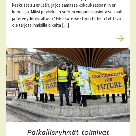
keskusteltu erillään, ja jos samassa kokouksessa niin eri
kohdissa. Miksi pitäisikään sotkea ympäristöasioita sosiaali-
ja terveydenhuoltoon? Eikö sote-sektorin tärkein tehtävä
ole tarjota ihmisille oikeita […]
L
u
e
l
i
s
ä
ä
Paikallisryhmät toimivat