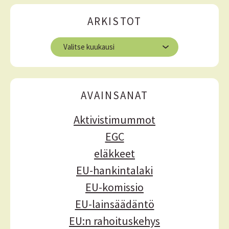
t
ä
i
ARKISTOT
ä
k
A
k
r
e
k
i
l
s
AVAINSANAT
i
t
o
e
Aktivistimummot
t
n
EGC
s
eläkkeet
e
EU-hankintalaki
l
EU-komissio
a
EU-lainsäädäntö
u
EU:n rahoituskehys