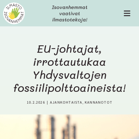
H
Isovanhemmat
y
vaativat
V
p
ilmastotekoja!
a
p
l
ä
i
ä
k
s
EU-johtajat,
k
i
o
irrottautukaa
s
ä
Yhdysvaltojen
l
t
fossiilipolttoaineista!
ö
ö
n
10.2.2026
|
AJANKOHTAISTA
,
KANNANOTOT