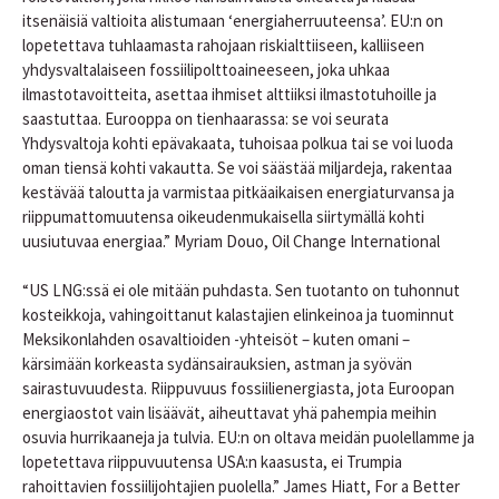
itsenäisiä valtioita alistumaan ‘energiaherruuteensa’. EU:n on
lopetettava tuhlaamasta rahojaan riskialttiiseen, kalliiseen
yhdysvaltalaiseen fossiilipolttoaineeseen, joka uhkaa
ilmastotavoitteita, asettaa ihmiset alttiiksi ilmastotuhoille ja
saastuttaa. Eurooppa on tienhaarassa: se voi seurata
Yhdysvaltoja kohti epävakaata, tuhoisaa polkua tai se voi luoda
oman tiensä kohti vakautta. Se voi säästää miljardeja, rakentaa
kestävää taloutta ja varmistaa pitkäaikaisen energiaturvansa ja
riippumattomuutensa oikeudenmukaisella siirtymällä kohti
uusiutuvaa energiaa.” Myriam Douo, Oil Change International
“US LNG:ssä ei ole mitään puhdasta. Sen tuotanto on tuhonnut
kosteikkoja, vahingoittanut kalastajien elinkeinoa ja tuominnut
Meksikonlahden osavaltioiden -yhteisöt – kuten omani –
kärsimään korkeasta sydänsairauksien, astman ja syövän
sairastuvuudesta. Riippuvuus fossiilienergiasta, jota Euroopan
energiaostot vain lisäävät, aiheuttavat yhä pahempia meihin
osuvia hurrikaaneja ja tulvia. EU:n on oltava meidän puolellamme ja
lopetettava riippuvuutensa USA:n kaasusta, ei Trumpia
rahoittavien fossiilijohtajien puolella.” James Hiatt, For a Better