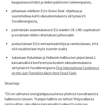
kauppaneuvottelut ja niiden päätösten toimeenpanon,
jatkamaan edelleen EU:n Green Deal -ohjelmaa ja
suunnitelmaa kohti oikeudenmukaista siirtymää irti
fossiilienergiasta,
päättämään asianmukaisesti EU-maiden US-LNG-sopimukset
ja estämään niiden rahoituksen jatkossakin
puolustamaan EU:n metaanisääntelyä ja varmistamaan, että
sitä noudatetaan myös tuonnin osalta
tukemaan Kolumbian ja Hollannin hallitusten järjestämää 1.
kansainvälistä konferenssia koskien oikeudenmukaista
siirtymää irti fossiilienergiasta
First International Conference
on the Just Transition Away from Fossil Fuels
Sitaatteja:
“EU on vaihtanut energiariippuvuutensa yhdestä itsevaltaisesta
hallinnosta toiseen. Trumpin hallinto on tehnyt Yhdysvalloista
roistovaltion, joka rikkoo kansainvälistä oikeutta ja kiusaa