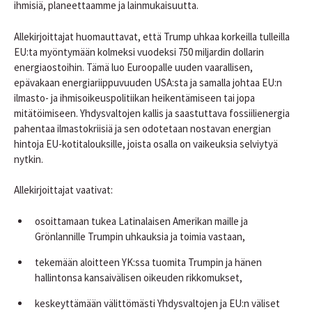
ihmisiä, planeettaamme ja lainmukaisuutta.
Allekirjoittajat huomauttavat, että Trump uhkaa korkeilla tulleilla
EU:ta myöntymään kolmeksi vuodeksi 750 miljardin dollarin
energiaostoihin. Tämä luo Euroopalle uuden vaarallisen,
epävakaan energiariippuvuuden USA:sta ja samalla johtaa EU:n
ilmasto- ja ihmisoikeuspolitiikan heikentämiseen tai jopa
mitätöimiseen. Yhdysvaltojen kallis ja saastuttava fossiilienergia
pahentaa ilmastokriisiä ja sen odotetaan nostavan energian
hintoja EU-kotitalouksille, joista osalla on vaikeuksia selviytyä
nytkin.
Allekirjoittajat vaativat:
osoittamaan tukea Latinalaisen Amerikan maille ja
Grönlannille Trumpin uhkauksia ja toimia vastaan,
tekemään aloitteen YK:ssa tuomita Trumpin ja hänen
hallintonsa kansaivälisen oikeuden rikkomukset,
keskeyttämään välittömästi Yhdysvaltojen ja EU:n väliset