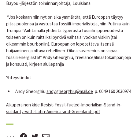
Bayou -järjestön toiminnanjohtaja, Louisiana
“Jos koskaan niin nyt on aika ymmärtää, että Euroopan täytyy
pitää puolensa ja vastustaa fossiili-imperialisteja, niin Putinia kuin
Trumpia! Vaihtamalla yhdestä typerästä fossiiliriippuvuudesta
toiseen on kuin raittiiksi pyrkivä vaihtaisi vodkan viskiin (tai
oikeammin bourboniin). Euroopan on lopetettava itsensä
huijaaminen ja oltava rehellinen. Oikea suverenius on vapaa
fossiilienergiasta!” Andy Gheorghiu, freelance/ilmastokampanjoija
ja konsultti, kirjeen alullepanija
Yhteystiedot
Andy Gheorghiu
andy.gheorghiu@mail.de
p. 0049 160 2030974
Alkuperäinen kirje
Resist-Fossil-fueled-Imperialism-Stand-in-
solidarity-with-Latin-America-and-Greenland-.pdf
F
T
S