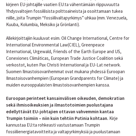
kirjeen EU-johtajille vaatien EU:ta vähentämään riippuvuutta
Yhdysvaltojen fossiilisista polttoaineista ja osoittamaan tukea
niille, joita Trumpin “fossiilivaltapyrkimys” uhkaa (mm. Venezuela,
Kuuba, Kolumbia, Meksiko ja Grönlanti).
Allekirjoittajiin kuuluvat esim.
Oil Change International, Centre for
International Environmental Law(CIEL), Greenpeace
International, Urgewald, Friends of the Earth Europe and US,
Conexiones Climáticas, European Trade Justice Coalition sekä
verkostot, kuten Pax Christi International ja EU-Lat network.
Suomen Ilmastoisovanhemmat ovat mukana yhdessä Euroopan
Ilmastoisovanhempien (European Grandparents for Climate) ja
muiden eurooppalaisten ilmastoisovanhempien kanssa.
Euroopan perinteet kansainvälisen oikeuden, demokratian
sekä ihmisoikeuksien ja ilmastotoimien puolustajana
edellyttävät EU-johtajien ottavan vahvemmin kantaa
Trumpin toimiin – niin kuin tehtiin Putinia kohtaan.
Kirje
kannustaa EU:ta rohkeasti vastustamaan Trumpin
fossiilienergiatavoitteita ja valtapyrkimyksiä ja puolustamaan