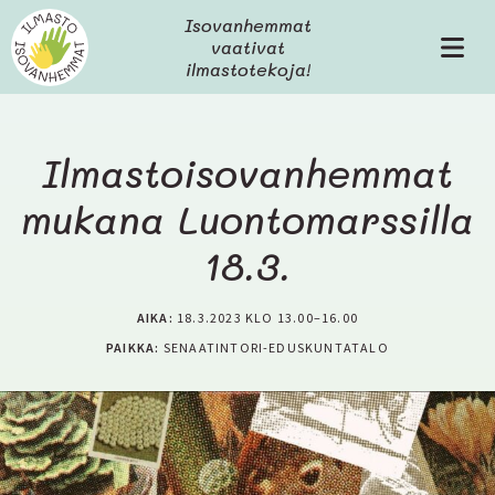
H
Isovanhemmat
y
vaativat
V
p
ilmastotekoja!
a
p
l
ä
i
ä
k
s
Ilmastoisovanhemmat
k
i
o
mukana Luontomarssilla
s
ä
18.3.
l
t
ö
AIKA:
18.3.2023 KLO 13.00–16.00
ö
PAIKKA:
SENAATINTORI-EDUSKUNTATALO
n