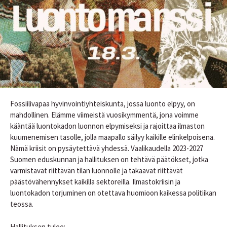
Fossiilivapaa hyvinvointiyhteiskunta, jossa luonto elpyy, on
mahdollinen. Elämme viimeistä vuosikymmentä, jona voimme
kääntää luontokadon luonnon elpymiseksi ja rajoittaa ilmaston
kuumenemisen tasolle, jolla maapallo säilyy kaikille elinkelpoisena.
Nämä kriisit on pysäytettävä yhdessä. Vaalikaudella 2023-2027
Suomen eduskunnan ja hallituksen on tehtävä päätökset, jotka
varmistavat riittävän tilan luonnolle ja takaavat riittävät
päästövähennykset kaikilla sektoreilla. Ilmastokriisin ja
luontokadon torjuminen on otettava huomioon kaikessa politiikan
teossa.
Hallituksen tulee: