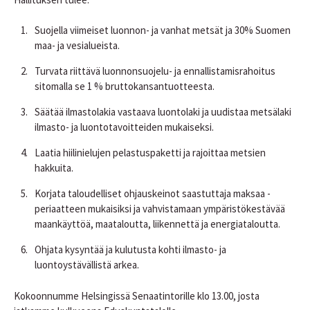
Suojella viimeiset luonnon- ja vanhat metsät ja 30% Suomen
maa- ja vesialueista.
Turvata riittävä luonnonsuojelu- ja ennallistamisrahoitus
sitomalla se 1 % bruttokansantuotteesta.
Säätää ilmastolakia vastaava luontolaki ja uudistaa metsälaki
ilmasto- ja luontotavoitteiden mukaiseksi.
Laatia hiilinielujen pelastuspaketti ja rajoittaa metsien
hakkuita.
Korjata taloudelliset ohjauskeinot saastuttaja maksaa -
periaatteen mukaisiksi ja vahvistamaan ympäristökestävää
maankäyttöä, maataloutta, liikennettä ja energiataloutta.
Ohjata kysyntää ja kulutusta kohti ilmasto- ja
luontoystävällistä arkea.
Kokoonnumme Helsingissä Senaatintorille klo 13.00, josta