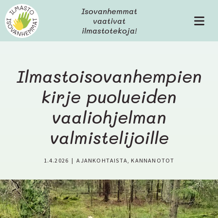
H
Isovanhemmat
y
vaativat
V
p
ilmastotekoja!
a
p
l
ä
i
ä
k
s
Ilmastoisovanhempien
k
i
o
kirje puolueiden
s
ä
vaaliohjelman
l
t
valmistelijoille
ö
ö
n
1.4.2026
|
AJANKOHTAISTA
,
KANNANOTOT