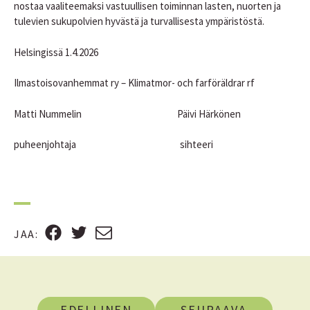
nostaa vaaliteemaksi vastuullisen toiminnan lasten, nuorten ja
tulevien sukupolvien hyvästä ja turvallisesta ympäristöstä.
Helsingissä 1.4.2026
Ilmastoisovanhemmat ry – Klimatmor- och farföräldrar rf
Matti Nummelin Päivi Härkönen
puheenjohtaja sihteeri
F
T
S
JAA
:
A
W
Ä
C
I
H
E
T
K
B
T
Ö
EDELLINEN
SEURAAVA