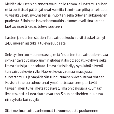
Meidän aikuisten on annettava nuorille toivoa ja luottamus siihen,
että poliittiset päättäjät ovat valmiita toimimaan pitkäjänteisesti,
yli vaalikausien, nykylasten ja -nuorten sekä tulevien sukupolvien
puolesta. Silloin me isovanhemmatkin voimme levollisina katsoa
luottavaisesti kauas tulevaisuuteen.
Lasten ja nuorten säätiön Tulevaisuuskoulu selvitti äskettäin yli
2400
nuoren ajatuksia tulevaisuudesta
.
Selvitys kertoo muun muassa, että ”nuorten tulevaisuudenkuvaa
synkentävät voimakkaimmin globaalit ilmiöt: sodat, köyhyys sekä
ilmastokriisi ja luontokato. Ilmastokriisi häilyy synkkänä pilvenä
tulevaisuuskuvien yllä. Nuoret kuvaavat maailmaa, jossa
turvattomuus ja ympäristön tuhoutuminen kietoutuvat yhteen.
Kuvissa toistuu tuhoutunut ympäristö: saasteet peittävät
taivaan, meri tulvii, metsät palavat, ilma on paksua ja kuumaa.”
Ilmastokriisi ja luontokato ovat top-5 huolenaiheiden joukossa
niin tytöillä kuin pojilla.
Siksi me ilmastoisovanhemmat toivomme, että puolueenne