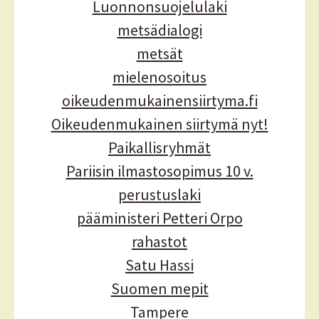
Luonnonsuojelulaki
metsädialogi
metsät
mielenosoitus
oikeudenmukainensiirtyma.fi
Oikeudenmukainen siirtymä nyt!
Paikallisryhmät
Pariisin ilmastosopimus 10 v.
perustuslaki
pääministeri Petteri Orpo
rahastot
Satu Hassi
Suomen mepit
Tampere