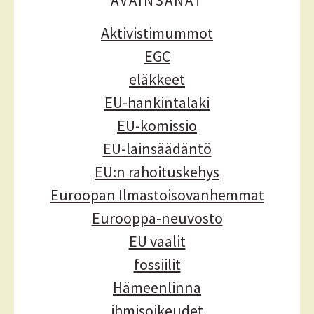
AVAINSANAT
t
o
Aktivistimummot
t
EGC
eläkkeet
EU-hankintalaki
EU-komissio
EU-lainsäädäntö
EU:n rahoituskehys
Euroopan Ilmastoisovanhemmat
Eurooppa-neuvosto
EU vaalit
fossiilit
Hämeenlinna
ihmisoikeudet