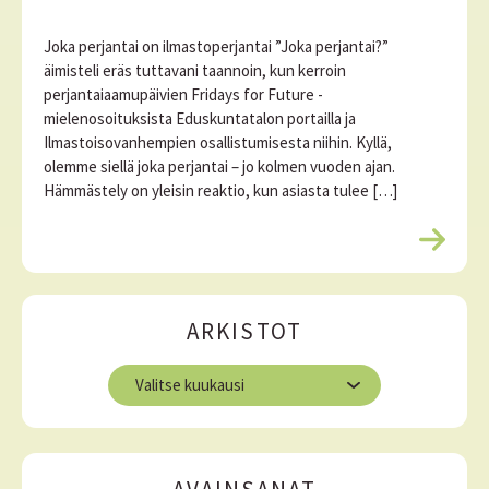
Joka perjantai on ilmastoperjantai ”Joka perjantai?”
äimisteli eräs tuttavani taannoin, kun kerroin
perjantaiaamupäivien Fridays for Future -
mielenosoituksista Eduskuntatalon portailla ja
Ilmastoisovanhempien osallistumisesta niihin. Kyllä,
olemme siellä joka perjantai – jo kolmen vuoden ajan.
Hämmästely on yleisin reaktio, kun asiasta tulee […]
L
u
e
l
ARKISTOT
i
s
A
ä
r
ä
k
i
s