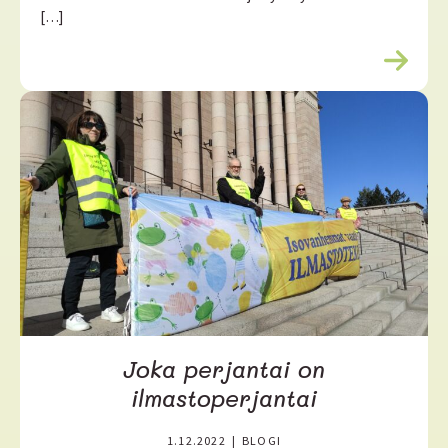
[…]
L
u
e
l
i
s
ä
ä
Joka perjantai on
ilmastoperjantai
1.12.2022
|
BLOGI