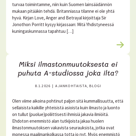
turvaa toimintamme, niin kuin Suomen lainsäädännön
mukaan pitääkin tehdä. Britanniassa tilanne ei ole yhtä
hyvä. Kirjan Love, Anger and Betrayal kirjoittaja Sir
Jonothon Porritt kysyy kirjassaan: Mitä Yhdistyneessä
kuningaskunnassa tapahtuu […]
L
u
e
Miksi ilmastonmuutoksesta ei
l
i
puhuta A-studiossa joka ilta?
s
ä
8.1.2026
|
AJANKOHTAISTA, BLOGI
ä
Olen viime aikoina pohtinut paljon sitä kummallisuutta, että
sellaisista kaikille yhteisistä asioista kuin ilmasto ja luonto
on tullut (puolue)poliittisesti ihmisiä jakavia ilmiöitä.
Ehdoton enemmistö alan tutkijoista jakaa huolen
ilmastonmuutoksen vakavista seurauksista, jotka ovat
monessa maailmankolkassa totta jo nyt. Myös enemmistö