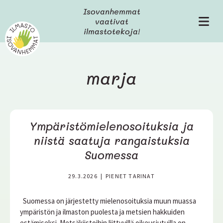
H
Isovanhemmat
y
vaativat
V
p
ilmastotekoja!
a
p
l
ä
i
ä
k
s
marja
k
i
o
s
ä
l
Ympäristömielenosoituksia ja
t
ö
niistä saatuja rangaistuksia
ö
Suomessa
n
29.3.2026
|
PIENET TARINAT
Suomessa on järjestetty mielenosoituksia muun muassa
ympäristön ja ilmaston puolesta ja metsien hakkuiden
estämiseksi. Metsäkiistoihin liittyvillä oikeusjutuilla on