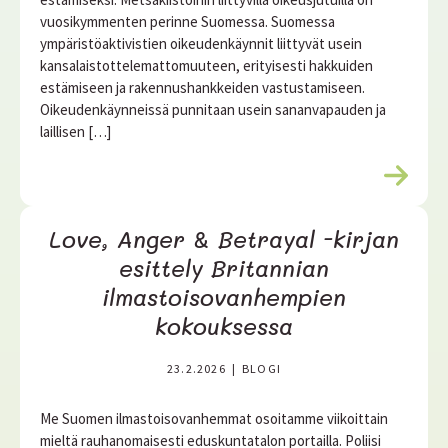
vuosikymmenten perinne Suomessa. Suomessa
ympäristöaktivistien oikeudenkäynnit liittyvät usein
kansalaistottelemattomuuteen, erityisesti hakkuiden
estämiseen ja rakennushankkeiden vastustamiseen.
Oikeudenkäynneissä punnitaan usein sananvapauden ja
laillisen […]
L
u
e
Love, Anger & Betrayal -kirjan
l
i
esittely Britannian
s
ilmastoisovanhempien
ä
kokouksessa
ä
23.2.2026
|
BLOGI
Me Suomen ilmastoisovanhemmat osoitamme viikoittain
mieltä rauhanomaisesti eduskuntatalon portailla. Poliisi