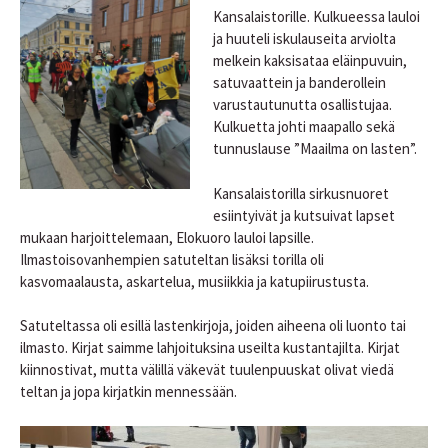
Kansalaistorille. Kulkueessa lauloi
ja huuteli iskulauseita arviolta
melkein kaksisataa eläinpuvuin,
satuvaattein ja banderollein
varustautunutta osallistujaa.
Kulkuetta johti maapallo sekä
tunnuslause ”Maailma on lasten”.
Kansalaistorilla sirkusnuoret
esiintyivät ja kutsuivat lapset
mukaan harjoittelemaan, Elokuoro lauloi lapsille.
Ilmastoisovanhempien satuteltan lisäksi torilla oli
kasvomaalausta, askartelua, musiikkia ja katupiirustusta.
Satuteltassa oli esillä lastenkirjoja, joiden aiheena oli luonto tai
ilmasto. Kirjat saimme lahjoituksina useilta kustantajilta. Kirjat
kiinnostivat, mutta välillä väkevät tuulenpuuskat olivat viedä
teltan ja jopa kirjatkin mennessään.