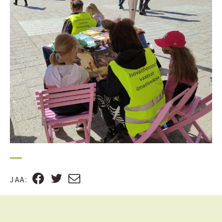
F
T
S
JAA
:
A
W
Ä
C
I
H
E
T
K