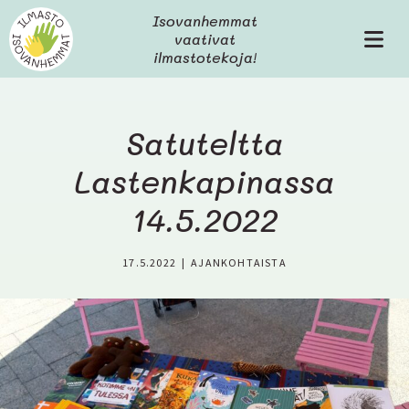
H
Isovanhemmat
y
vaativat
V
p
ilmastotekoja!
a
p
l
ä
i
ä
k
s
Satuteltta
k
i
o
Lastenkapinassa
s
ä
14.5.2022
l
t
ö
17.5.2022
|
AJANKOHTAISTA
ö
n