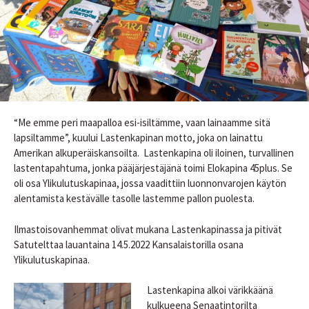
“Me emme peri maapalloa esi-isiltämme, vaan lainaamme sitä
lapsiltamme”, kuului Lastenkapinan motto, joka on lainattu
Amerikan alkuperäiskansoilta. Lastenkapina oli iloinen, turvallinen
lastentapahtuma, jonka pääjärjestäjänä toimi Elokapina 45plus. Se
oli osa Ylikulutuskapinaa, jossa vaadittiin luonnonvarojen käytön
alentamista kestävälle tasolle lastemme pallon puolesta.
Ilmastoisovanhemmat olivat mukana Lastenkapinassa ja pitivät
Satutelttaa lauantaina 14.5.2022 Kansalaistorilla osana
Ylikulutuskapinaa.
Lastenkapina alkoi värikkäänä
kulkueena Senaatintorilta