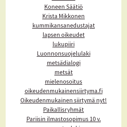
Koneen Säätiö
Krista Mikkonen
kummikansanedustajat
lapsen oikeudet
lukupiiri
Luonnonsuojelulaki
metsädialogi
metsät
mielenosoitus
oikeudenmukainensiirtyma.fi
Oikeudenmukainen siirtymä nyt!
Paikallisryhmät
Pariisin ilmastosopimus 10 v.