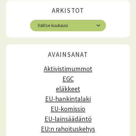
l
ARKISTOT
i
s
A
ä
r
ä
k
i
s
AVAINSANAT
t
o
Aktivistimummot
t
EGC
eläkkeet
EU-hankintalaki
EU-komissio
EU-lainsäädäntö
EU:n rahoituskehys