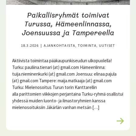
Paikallisryhmät toimivat
Turussa, Hämeenlinnassa,
Joensuussa ja Tampereella
18.3.2026
|
AJANKOHTAISTA, TOIMINTA, UUTISET
Aktiivista toimintaa pääkaupunkiseudun ulkopuolella!
Turku: pauliina.tienari (at) gmail.com Hämeenlinna:
tuija.nieminenkurki (at) gmail.com Joensuu: elinaa.pajula
(at) gmail.com Tampere: maija.matkaaja (at) gmail.com
Turku: Mielenosoitus Turun torin Kanttarellin
alla parittomien viikkojen perjantaina Turku-ryhmä osallistui
yhdessä muiden luonto- ja ilmastoryhmien kanssa
mielenosoituksiin Jäkärlän vanhan metsän […]
L
u
e