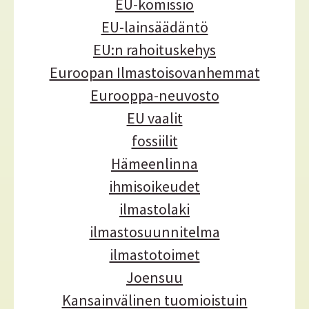
EU-komissio
EU-lainsäädäntö
EU:n rahoituskehys
Euroopan Ilmastoisovanhemmat
Eurooppa-neuvosto
EU vaalit
fossiilit
Hämeenlinna
ihmisoikeudet
ilmastolaki
ilmastosuunnitelma
ilmastotoimet
Joensuu
Kansainvälinen tuomioistuin