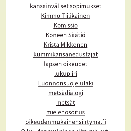
kansainväliset sopimukset
Kimmo Tiilikainen
Komissio
Koneen Säätiö
Krista Mikkonen
kummikansanedustajat
lapsen oikeudet
lukupiiri
Luonnonsuojelulaki
metsädialogi
metsät
mielenosoitus
oikeudenmukainensiirtyma.fi