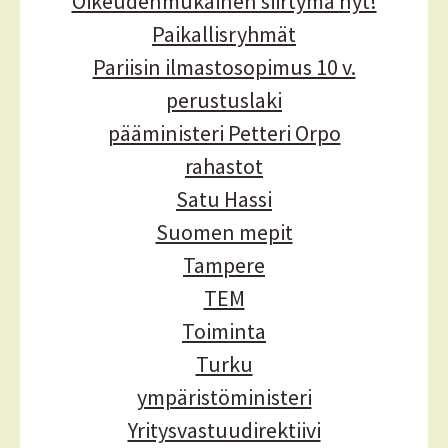
Oikeudenmukainen siirtymä nyt!
Paikallisryhmät
Pariisin ilmastosopimus 10 v.
perustuslaki
pääministeri Petteri Orpo
rahastot
Satu Hassi
Suomen mepit
Tampere
TEM
Toiminta
Turku
ympäristöministeri
Yritysvastuudirektiivi