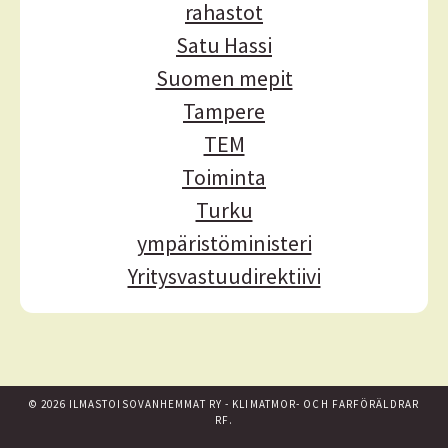
rahastot
Satu Hassi
Suomen mepit
Tampere
TEM
Toiminta
Turku
ympäristöministeri
Yritysvastuudirektiivi
© 2026 ILMASTOISOVANHEMMAT RY - KLIMATMOR- OCH FARFÖRÄLDRAR
RF.