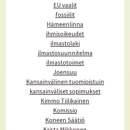
EU vaalit
fossiilit
Hämeenlinna
ihmisoikeudet
ilmastolaki
ilmastosuunnitelma
ilmastotoimet
Joensuu
Kansainvälinen tuomioistuin
kansainväliset sopimukset
Kimmo Tiilikainen
Komissio
Koneen Säätiö
Krista Mikkonen