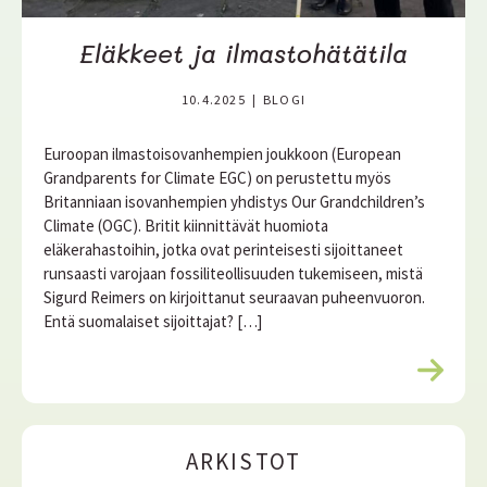
Eläkkeet ja ilmastohätätila
10.4.2025
|
BLOGI
Euroopan ilmastoisovanhempien joukkoon (European
Grandparents for Climate EGC) on perustettu myös
Britanniaan isovanhempien yhdistys Our Grandchildren’s
Climate (OGC). Britit kiinnittävät huomiota
eläkerahastoihin, jotka ovat perinteisesti sijoittaneet
runsaasti varojaan fossiliteollisuuden tukemiseen, mistä
Sigurd Reimers on kirjoittanut seuraavan puheenvuoron.
Entä suomalaiset sijoittajat? […]
L
u
e
l
ARKISTOT
i