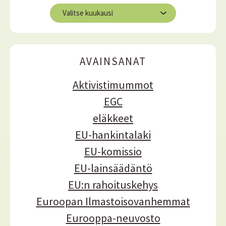
s
A
ä
r
ä
k
i
s
AVAINSANAT
t
o
Aktivistimummot
t
EGC
eläkkeet
EU-hankintalaki
EU-komissio
EU-lainsäädäntö
EU:n rahoituskehys
Euroopan Ilmastoisovanhemmat
Eurooppa-neuvosto