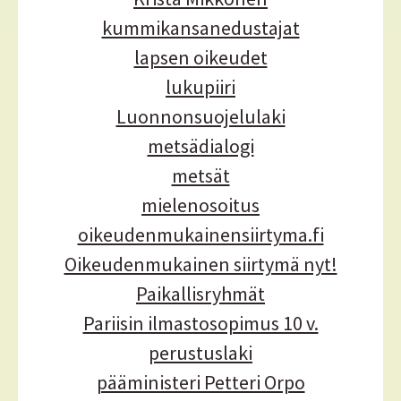
kummikansanedustajat
lapsen oikeudet
lukupiiri
Luonnonsuojelulaki
metsädialogi
metsät
mielenosoitus
oikeudenmukainensiirtyma.fi
Oikeudenmukainen siirtymä nyt!
Paikallisryhmät
Pariisin ilmastosopimus 10 v.
perustuslaki
pääministeri Petteri Orpo