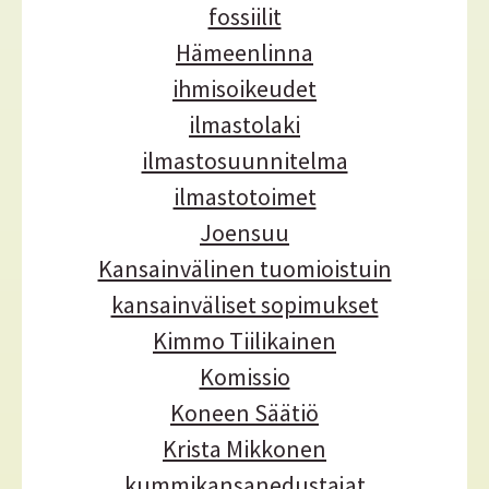
fossiilit
Hämeenlinna
ihmisoikeudet
ilmastolaki
ilmastosuunnitelma
ilmastotoimet
Joensuu
Kansainvälinen tuomioistuin
kansainväliset sopimukset
Kimmo Tiilikainen
Komissio
Koneen Säätiö
Krista Mikkonen
kummikansanedustajat