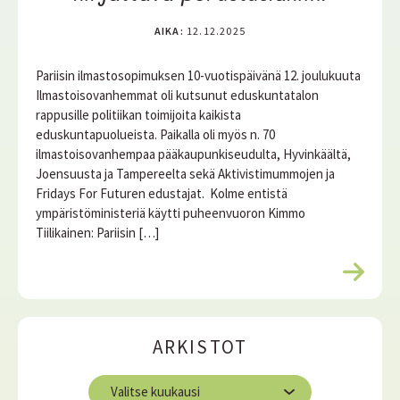
AIKA:
12.12.2025
Pariisin ilmastosopimuksen 10-vuotispäivänä 12. joulukuuta
Ilmastoisovanhemmat oli kutsunut eduskuntatalon
rappusille politiikan toimijoita kaikista
eduskuntapuolueista. Paikalla oli myös n. 70
ilmastoisovanhempaa pääkaupunkiseudulta, Hyvinkäältä,
Joensuusta ja Tampereelta sekä Aktivistimummojen ja
Fridays For Futuren edustajat. Kolme entistä
ympäristöministeriä käytti puheenvuoron Kimmo
Tiilikainen: Pariisin […]
L
u
e
l
ARKISTOT
i
s
A
ä