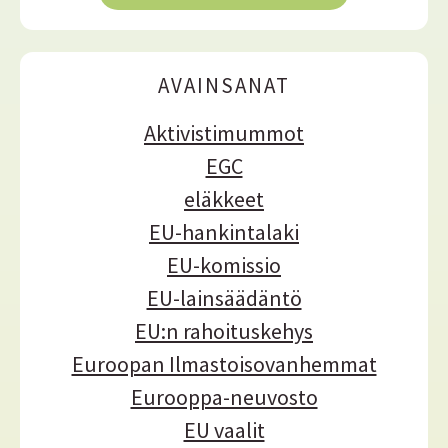
r
ä
k
i
s
AVAINSANAT
t
o
Aktivistimummot
t
EGC
eläkkeet
EU-hankintalaki
EU-komissio
EU-lainsäädäntö
EU:n rahoituskehys
Euroopan Ilmastoisovanhemmat
Eurooppa-neuvosto
EU vaalit