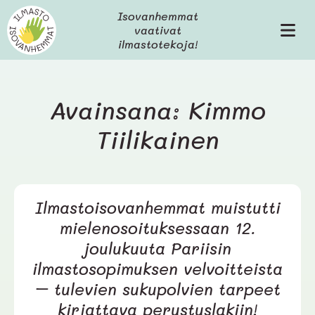
H
Isovanhemmat
y
vaativat
V
p
ilmastotekoja!
a
p
l
ä
i
ä
k
s
Avainsana: Kimmo
k
i
o
Tiilikainen
s
ä
l
t
ö
Ilmastoisovanhemmat muistutti
ö
n
mielenosoituksessaan 12.
joulukuuta Pariisin
ilmastosopimuksen velvoitteista
– tulevien sukupolvien tarpeet
kirjattava perustuslakiin!