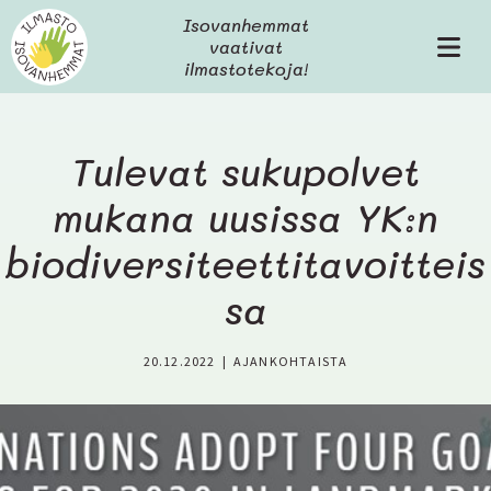
H
Isovanhemmat
y
vaativat
V
p
ilmastotekoja!
a
p
l
ä
i
ä
k
s
Tulevat sukupolvet
k
i
o
mukana uusissa YK:n
s
ä
biodiversiteettitavoitteis
l
t
sa
ö
ö
n
20.12.2022
|
AJANKOHTAISTA