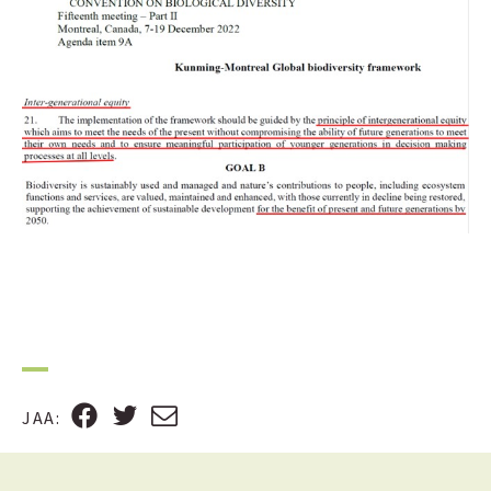
F
T
S
JAA
:
A
W
Ä
C
I
H