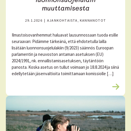
muuttamisesta
29.1.2026
|
AJANKOHTAISTA, KANNANOTOT
Ilmastoisovanhemmat haluavat lausunnossaan tuoda esille
seuraavan: Pidämme tärkeänä, että ehdotetulla lailla
lisätään luonnonsuojelulakiin (9/2023) säännös Euroopan
parlamentin ja neuvoston antaman asetuksen (EU)
2024/1991, nk. ennallistamisasetuksen, täytäntöön
panosta. Koska asetus on tullut voimaan jo 18.8.2024 ja siinä
edellytetään jäsenvaltioita toimittamaan komissiolle […]
L
u
e
l
i
s
ä