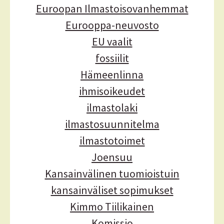
Euroopan Ilmastoisovanhemmat
Eurooppa-neuvosto
EU vaalit
fossiilit
Hämeenlinna
ihmisoikeudet
ilmastolaki
ilmastosuunnitelma
ilmastotoimet
Joensuu
Kansainvälinen tuomioistuin
kansainväliset sopimukset
Kimmo Tiilikainen
Komissio