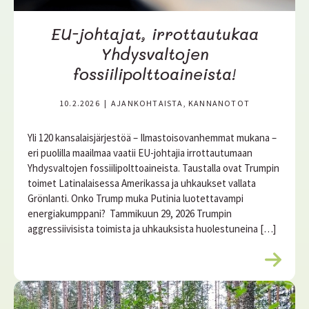
EU-johtajat, irrottautukaa
Yhdysvaltojen
fossiilipolttoaineista!
10.2.2026
|
AJANKOHTAISTA, KANNANOTOT
Yli 120 kansalaisjärjestöä – Ilmastoisovanhemmat mukana –
eri puolilla maailmaa vaatii EU-johtajia irrottautumaan
Yhdysvaltojen fossiilipolttoaineista. Taustalla ovat Trumpin
toimet Latinalaisessa Amerikassa ja uhkaukset vallata
Grönlanti. Onko Trump muka Putinia luotettavampi
energiakumppani? Tammikuun 29, 2026 Trumpin
aggressiivisista toimista ja uhkauksista huolestuneina […]
L
u
e
l