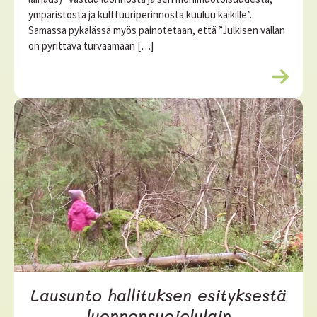
ympäristöstä ja kulttuuriperinnöstä kuuluu kaikille”.
Samassa pykälässä myös painotetaan, että ”Julkisen vallan
on pyrittävä turvaamaan […]
L
u
e
l
i
s
ä
ä
Lausunto hallituksen esityksestä
luonnonsuojelulain