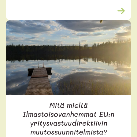
L
u
e
l
i
s
ä
ä
Mitä mieltä
Ilmastoisovanhemmat EU:n
yritysvastuudirektiivin
muutossuunnitelmista?