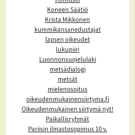
Koneen Säätiö
Krista Mikkonen
kummikansanedustajat
lapsen oikeudet
lukupiiri
Luonnonsuojelulaki
metsädialogi
metsät
mielenosoitus
oikeudenmukainensiirtyma.fi
Oikeudenmukainen siirtymä nyt!
Paikallisryhmät
Pariisin ilmastosopimus 10 v.