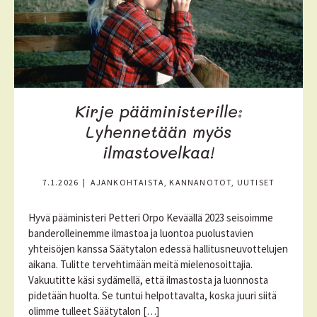
ä
Kirje pääministerille:
Lyhennetään myös
ilmastovelkaa!
7.1.2026
|
AJANKOHTAISTA, KANNANOTOT, UUTISET
Hyvä pääministeri Petteri Orpo Keväällä 2023 seisoimme
banderolleinemme ilmastoa ja luontoa puolustavien
yhteisöjen kanssa Säätytalon edessä hallitusneuvottelujen
aikana. Tulitte tervehtimään meitä mielenosoittajia.
Vakuutitte käsi sydämellä, että ilmastosta ja luonnosta
pidetään huolta. Se tuntui helpottavalta, koska juuri siitä
olimme tulleet Säätytalon […]