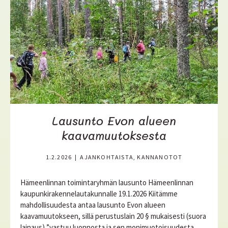
i
s
ä
ä
Lausunto Evon alueen
kaavamuutoksesta
1.2.2026
|
AJANKOHTAISTA, KANNANOTOT
Hämeenlinnan toimintaryhmän lausunto Hämeenlinnan
kaupunkirakennelautakunnalle 19.1.2026 Kiitämme
mahdollisuudesta antaa lausunto Evon alueen
kaavamuutokseen, sillä perustuslain 20 § mukaisesti (suora
lainaus) ”vastuu luonnosta ja sen monimuotoisuudesta,