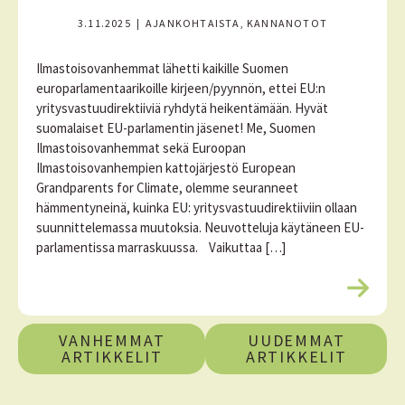
3.11.2025
|
AJANKOHTAISTA, KANNANOTOT
Ilmastoisovanhemmat lähetti kaikille Suomen
europarlamentaarikoille kirjeen/pyynnön, ettei EU:n
yritysvastuudirektiiviä ryhdytä heikentämään. Hyvät
suomalaiset EU-parlamentin jäsenet! Me, Suomen
Ilmastoisovanhemmat sekä Euroopan
Ilmastoisovanhempien kattojärjestö European
Grandparents for Climate, olemme seuranneet
hämmentyneinä, kuinka EU: yritysvastuudirektiiviin ollaan
suunnittelemassa muutoksia. Neuvotteluja käytäneen EU-
parlamentissa marraskuussa. Vaikuttaa […]
L
u
A
e
VANHEMMAT
UUDEMMAT
l
r
ARTIKKELIT
ARTIKKELIT
i
t
s