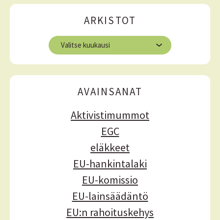
ä
i
ä
ARKISTOT
k
k
A
r
e
k
l
i
s
i
AVAINSANAT
t
e
o
Aktivistimummot
t
n
EGC
s
eläkkeet
e
EU-hankintalaki
l
EU-komissio
a
EU-lainsäädäntö
u
EU:n rahoituskehys
s