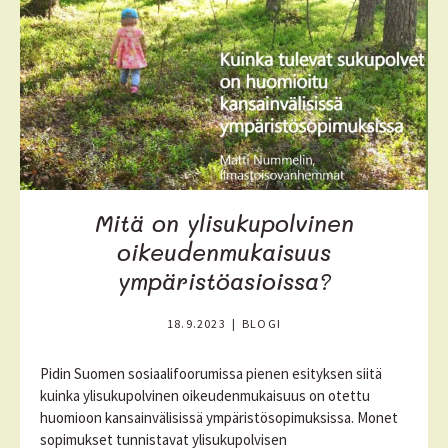
i
s
ä
ä
Mitä on ylisukupolvinen
oikeudenmukaisuus
ympäristöasioissa?
18.9.2023
|
BLOGI
Pidin Suomen sosiaalifoorumissa pienen esityksen siitä
kuinka ylisukupolvinen oikeudenmukaisuus on otettu
huomioon kansainvälisissä ympäristösopimuksissa. Monet
sopimukset tunnistavat ylisukupolvisen