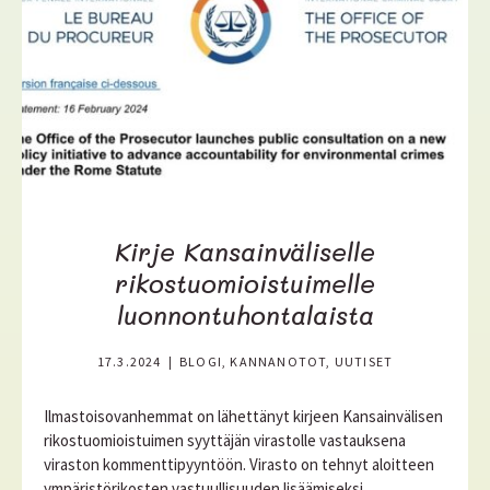
i
s
ä
ä
Kirje Kansainväliselle
rikostuomioistuimelle
luonnontuhontalaista
17.3.2024
|
BLOGI, KANNANOTOT, UUTISET
Ilmastoisovanhemmat on lähettänyt kirjeen Kansainvälisen
rikostuomioistuimen syyttäjän virastolle vastauksena
viraston kommenttipyyntöön. Virasto on tehnyt aloitteen
ympäristörikosten vastuullisuuden lisäämiseksi