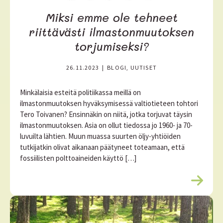
Miksi emme ole tehneet
riittävästi ilmastonmuutoksen
torjumiseksi?
26.11.2023
|
BLOGI, UUTISET
Minkälaisia esteitä politiikassa meillä on
ilmastonmuutoksen hyväksymisessä valtiotieteen tohtori
Tero Toivanen? Ensinnäkin on niitä, jotka torjuvat täysin
ilmastonmuutoksen. Asia on ollut tiedossa jo 1960- ja 70-
luvuilta lähtien. Muun muassa suurten öljy-yhtiöiden
tutkijatkin olivat aikanaan päätyneet toteamaan, että
fossiilisten polttoaineiden käyttö […]
L
u
e
l