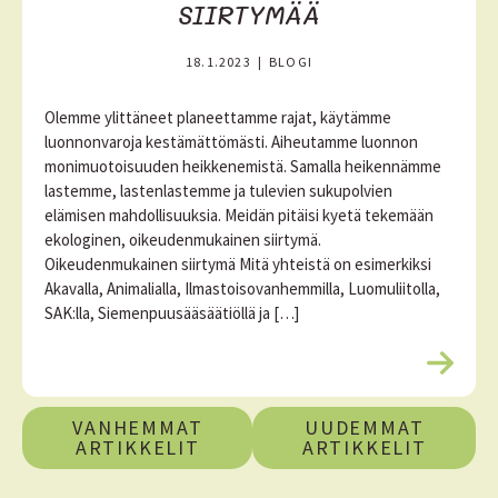
SIIRTYMÄÄ
18.1.2023
|
BLOGI
Olemme ylittäneet planeettamme rajat, käytämme
luonnonvaroja kestämättömästi. Aiheutamme luonnon
monimuotoisuuden heikkenemistä. Samalla heikennämme
lastemme, lastenlastemme ja tulevien sukupolvien
elämisen mahdollisuuksia. Meidän pitäisi kyetä tekemään
ekologinen, oikeudenmukainen siirtymä.
Oikeudenmukainen siirtymä Mitä yhteistä on esimerkiksi
Akavalla, Animalialla, Ilmastoisovanhemmilla, Luomuliitolla,
SAK:lla, Siemenpuusääsäätiöllä ja […]
L
u
A
e
VANHEMMAT
UUDEMMAT
l
r
ARTIKKELIT
ARTIKKELIT
i
t
s