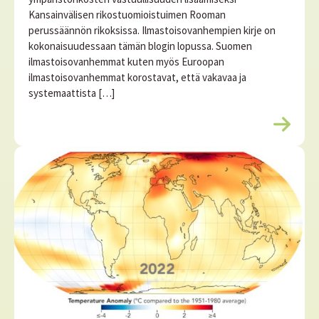
Kansainvälisen rikostuomioistuimen Rooman
perussäännön rikoksissa. Ilmastoisovanhempien kirje on
kokonaisuudessaan tämän blogin lopussa. Suomen
ilmastoisovanhemmat kuten myös Euroopan
ilmastoisovanhemmat korostavat, että vakavaa ja
systemaattista […]
L
u
e
l
i
s
ä
ä