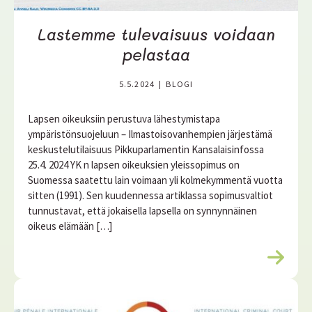
Lastemme tulevaisuus voidaan
pelastaa
5.5.2024
|
BLOGI
Lapsen oikeuksiin perustuva lähestymistapa
ympäristönsuojeluun – Ilmastoisovanhempien järjestämä
keskustelutilaisuus Pikkuparlamentin Kansalaisinfossa
25.4. 2024 YK n lapsen oikeuksien yleissopimus on
Suomessa saatettu lain voimaan yli kolmekymmentä vuotta
sitten (1991). Sen kuudennessa artiklassa sopimusvaltiot
tunnustavat, että jokaisella lapsella on synnynnäinen
oikeus elämään […]
L
u
e
l