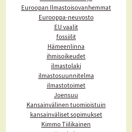
s
Euroopan Ilmastoisovanhemmat
Eurooppa-neuvosto
EU vaalit
fossiilit
Hämeenlinna
ihmisoikeudet
ilmastolaki
ilmastosuunnitelma
ilmastotoimet
Joensuu
Kansainvälinen tuomioistuin
kansainväliset sopimukset
Kimmo Tiilikainen