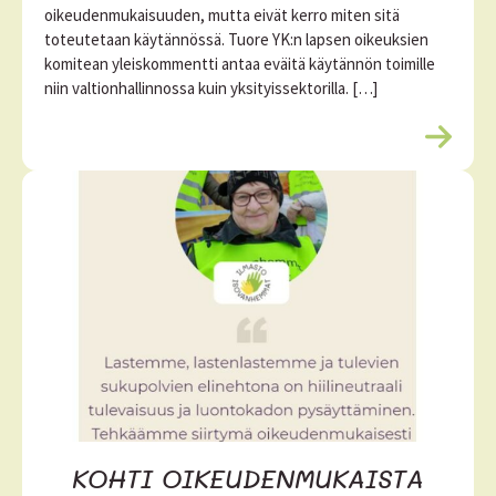
oikeudenmukaisuuden, mutta eivät kerro miten sitä
toteutetaan käytännössä. Tuore YK:n lapsen oikeuksien
komitean yleiskommentti antaa eväitä käytännön toimille
niin valtionhallinnossa kuin yksityissektorilla. […]
L
u
e
l
i
s
ä
ä
KOHTI OIKEUDENMUKAISTA