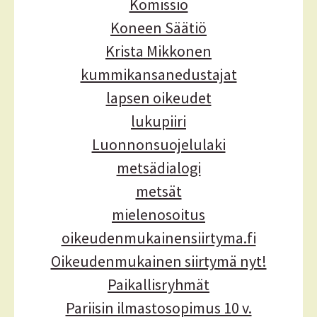
Komissio
Koneen Säätiö
Krista Mikkonen
kummikansanedustajat
lapsen oikeudet
lukupiiri
Luonnonsuojelulaki
metsädialogi
metsät
mielenosoitus
oikeudenmukainensiirtyma.fi
Oikeudenmukainen siirtymä nyt!
Paikallisryhmät
Pariisin ilmastosopimus 10 v.