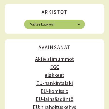
ä
i
ä
ARKISTOT
k
k
A
r
e
k
l
i
s
i
AVAINSANAT
t
e
o
Aktivistimummot
t
n
EGC
s
eläkkeet
e
EU-hankintalaki
l
EU-komissio
a
EU-lainsäädäntö
u
EU:n rahoituskehys